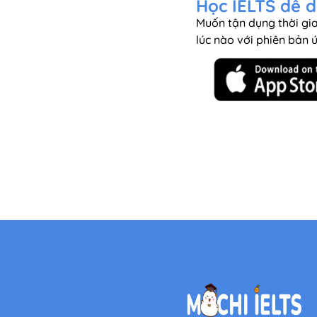
Học IELTS dễ d
Muốn tận dụng thời gia
lúc nào với phiên bản 