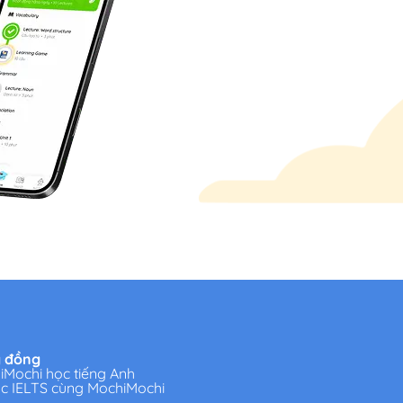
 đồng
Mochi học tiếng Anh
ọc IELTS cùng MochiMochi