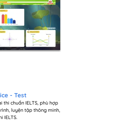
ice - Test
i thi chuẩn IELTS, phù hợp
rình, luyện tập thông minh,
i IELTS.