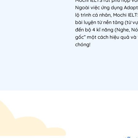
Ngoài việc ứng dụng Adapt
lộ trình cá nhân, Mochi IEL
bài luyện từ nền tảng (từ 
đến bộ 4 kĩ năng (Nghe, Nói
gốc” một cách hiệu quả và
chóng!