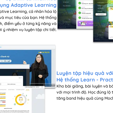
ụng Adaptive Learning
tive Learning, cá nhân hóa lộ
 và mục tiêu của bạn. Hệ thống
h, điểm yếu ở từng kỹ năng và
i ý nhiệm vụ luyện tập chi tiết.
Luyện tập hiệu quả với
Hệ thống Learn - Pract
Kho bài giảng, bài luyện và bà
với mọi trình độ.
Học đúng lộ t
tăng band hiệu quả cùng Moch