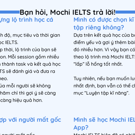
Bạn hỏi, Mochi IELTS trả lời!
ựng lộ trình học cá
Mình có được chọn k
tập riêng không?
nh độ, mục tiêu và thời gian
Dựa trên kết quả học của b
c IELTS.
điểm yếu và gợi ý thêm bà
 thời, lộ trình của bạn sẽ
đó nhiều hơn. Vì vậy bạn c
ion. Mỗi session gồm nhiều
theo lộ trình mà Mochi IEL
 thành task và kết quả học
“lấp” lỗ hổng tốt nhất.
LTS sẽ đánh giá và đưa ra
heo.
Tuy nhiên, nếu bạn muốn lu
 của mỗi người sẽ không
nhất định, bạn vẫn có thể c
hăm chỉ thì gợi ý sẽ càng
mục “Luyện tập kĩ năng”.
 càng hiệu quả hơn.
ợp với người mất gốc
Mình sẽ học Mochi IE
App?
i người mất gốc.
Mochi IELTS hiện đã có phi