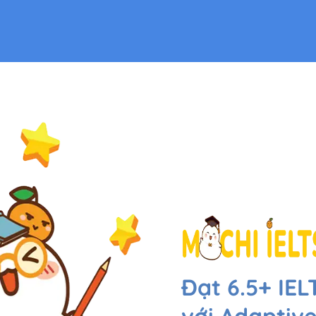
Đạt 6.5+ IEL
với Adaptiv