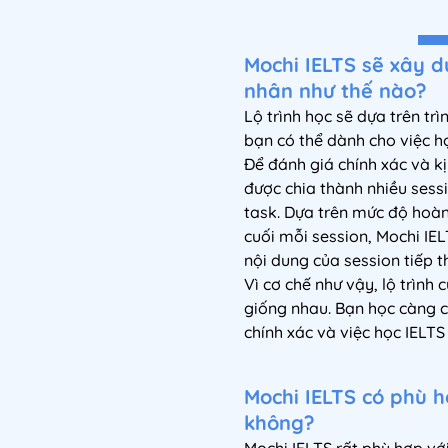
Mochi IELTS sẽ xây d
nhân như thế nào?
Lộ trình học sẽ dựa trên trì
bạn có thể dành cho việc họ
Để đánh giá chính xác và kịp
được chia thành nhiều sess
task. Dựa trên mức độ hoàn
cuối mỗi session, Mochi IE
nội dung của session tiếp t
Vì cơ chế như vậy, lộ trình
giống nhau. Bạn học càng c
chính xác và việc học IELTS
Mochi IELTS có phù h
không?
Mochi IELTS rất phù hợp vớ