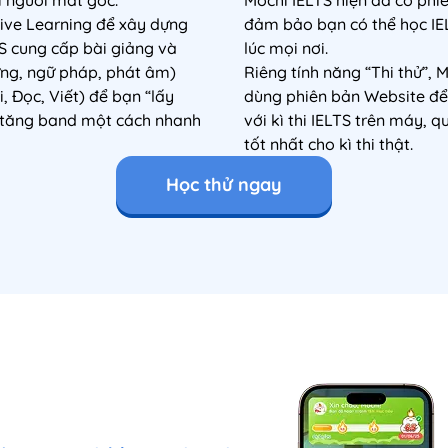
ive Learning để xây dựng
đảm bảo bạn có thể học IE
TS cung cấp bài giảng và
lúc mọi nơi.
vựng, ngữ pháp, phát âm)
Riêng tính năng “Thi thử”, 
, Đọc, Viết) để bạn “lấy
dùng phiên bản Website để 
 tăng band một cách nhanh
với kì thi IELTS trên máy, 
tốt nhất cho kì thi thật.
Học thử ngay