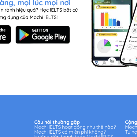
àng, mọi lúc mọi nơi
n rảnh hiệu quả? Học IELTS bất cứ
ứng dụng của Mochi IELTS!
Câu hỏi thường gặp
Cộng
Mochi IELTS hoạt động như thế nào?
Mochi
Mochi IELTS có miễn phí không?
Tự h
Hướng dẫn thanh toán Mochi IELTS