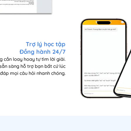
Trợ lý học tập
Đồng hành 24/7
 cần loay hoay tự tìm lời giải.
 sẵn sàng hỗ trợ bạn bất cứ lúc
i đáp mọi câu hỏi nhanh chóng.