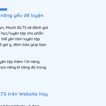
ĩ năng yếu để luyện
ạn, Mochi IELTS sẽ đánh giá
i học/luyện tập cho phần
ó thể yên tâm luyện tập
TS gợi ý, đảm bảo giúp bạn
yện tập thêm 1 kĩ năng
họn riêng kĩ năng đó trong
LTS trên Website hay
ên bản Website và App,