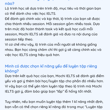
nào?
Lộ trình học sẽ dựa trên trình độ, mục tiêu và thời gian bạn
có thể dành cho việc học IELTS.
Để đánh giá chính xác và kịp thời, lộ trình của bạn sẽ được
chia thành nhiều session. Mỗi session gồm nhiều task. Dựa
trên mức độ hoàn thành task và kết quả học cuối mỗi
session, Mochi IELTS sẽ đánh giá và đưa ra nội dung của
session tiếp theo.
Vì cơ chế như vậy, lộ trình của mỗi người sẽ không giống
nhau. Bạn học càng chăm chỉ thì gợi ý sẽ càng chính xác và
việc học IELTS càng hiệu quả hơn.
Mình có được chọn kĩ năng yếu để luyện tập riêng
không?
Dựa trên kết quả học của bạn, Mochi IELTS sẽ đánh giá điểm
yếu và gợi ý thêm bài học/luyện tập cho phần đó nhiều hơn.
Vì vậy bạn có thể yên tâm luyện tập theo lộ trình mà Mochi
IELTS gợi ý, đảm bảo giúp bạn “lấp” lỗ hổng tốt nhất.
Tuy nhiên, nếu bạn muốn luyện tập thêm 1 kĩ năng nhất định,
bạn vẫn có thể chọn riêng kĩ năng đó trong mục “Luyện tập