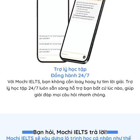
Trợ lý học tập
Đồng hành 24/7
Với Mochi IELTS, bạn không cần loay hoay tự tìm lời giải. Trợ
lý học tập 24/7 luôn sẵn sàng hỗ trợ bạn bất cứ lúc nào, giúp
giải đáp mọi câu hỏi nhanh chóng.
Bạn hỏi, Mochi IELTS trả lời!
Mochi IELTS sẽ xây dựng lộ trình học cá nhân như thế