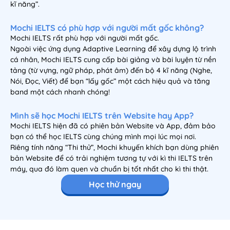
kĩ năng”.
Mochi IELTS có phù hợp với người mất gốc không?
Mochi IELTS rất phù hợp với người mất gốc.
Ngoài việc ứng dụng Adaptive Learning để xây dựng lộ trình
cá nhân, Mochi IELTS cung cấp bài giảng và bài luyện từ nền
tảng (từ vựng, ngữ pháp, phát âm) đến bộ 4 kĩ năng (Nghe,
Nói, Đọc, Viết) để bạn “lấy gốc” một cách hiệu quả và tăng
band một cách nhanh chóng!
Mình sẽ học Mochi IELTS trên Website hay App?
Mochi IELTS hiện đã có phiên bản Website và App, đảm bảo
bạn có thể học IELTS cùng chúng mình mọi lúc mọi nơi.
Riêng tính năng “Thi thử”, Mochi khuyến khích bạn dùng phiên
bản Website để có trải nghiệm tương tự với kì thi IELTS trên
máy, qua đó làm quen và chuẩn bị tốt nhất cho kì thi thật.
Học thử ngay