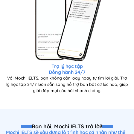
Trợ lý học tập
Đồng hành 24/7
Với Mochi IELTS, bạn không cần loay hoay tự tìm lời giải. Trợ
lý học tập 24/7 luôn sẵn sàng hỗ trợ bạn bất cứ lúc nào, giúp
giải đáp mọi câu hỏi nhanh chóng.
Bạn hỏi, Mochi IELTS trả lời!
Mochi IELTS sẽ xây dựng lộ trình học cá nhân như thế