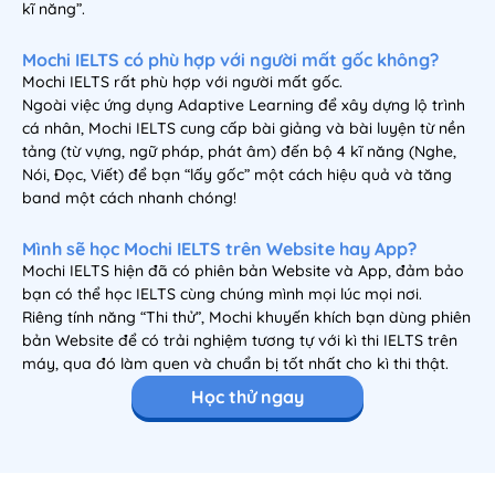
kĩ năng”.
Mochi IELTS có phù hợp với người mất gốc không?
Mochi IELTS rất phù hợp với người mất gốc.
Ngoài việc ứng dụng Adaptive Learning để xây dựng lộ trình
cá nhân, Mochi IELTS cung cấp bài giảng và bài luyện từ nền
tảng (từ vựng, ngữ pháp, phát âm) đến bộ 4 kĩ năng (Nghe,
Nói, Đọc, Viết) để bạn “lấy gốc” một cách hiệu quả và tăng
band một cách nhanh chóng!
Mình sẽ học Mochi IELTS trên Website hay App?
Mochi IELTS hiện đã có phiên bản Website và App, đảm bảo
bạn có thể học IELTS cùng chúng mình mọi lúc mọi nơi.
Riêng tính năng “Thi thử”, Mochi khuyến khích bạn dùng phiên
bản Website để có trải nghiệm tương tự với kì thi IELTS trên
máy, qua đó làm quen và chuẩn bị tốt nhất cho kì thi thật.
Học thử ngay