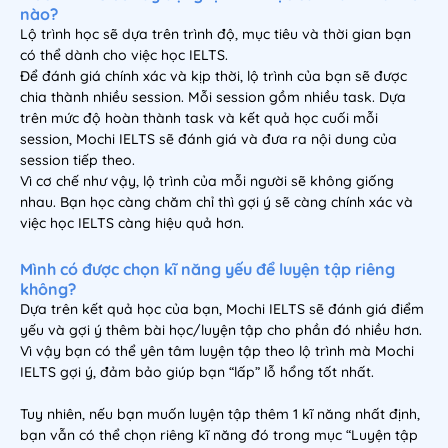
nào?
Lộ trình học sẽ dựa trên trình độ, mục tiêu và thời gian bạn
có thể dành cho việc học IELTS.
Để đánh giá chính xác và kịp thời, lộ trình của bạn sẽ được
chia thành nhiều session. Mỗi session gồm nhiều task. Dựa
trên mức độ hoàn thành task và kết quả học cuối mỗi
session, Mochi IELTS sẽ đánh giá và đưa ra nội dung của
session tiếp theo.
Vì cơ chế như vậy, lộ trình của mỗi người sẽ không giống
nhau. Bạn học càng chăm chỉ thì gợi ý sẽ càng chính xác và
việc học IELTS càng hiệu quả hơn.
Mình có được chọn kĩ năng yếu để luyện tập riêng
không?
Dựa trên kết quả học của bạn, Mochi IELTS sẽ đánh giá điểm
yếu và gợi ý thêm bài học/luyện tập cho phần đó nhiều hơn.
Vì vậy bạn có thể yên tâm luyện tập theo lộ trình mà Mochi
IELTS gợi ý, đảm bảo giúp bạn “lấp” lỗ hổng tốt nhất.
Tuy nhiên, nếu bạn muốn luyện tập thêm 1 kĩ năng nhất định,
bạn vẫn có thể chọn riêng kĩ năng đó trong mục “Luyện tập