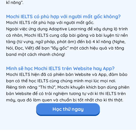
kĩ năng”.
Mochi IELTS có phù hợp với người mất gốc không?
Mochi IELTS rất phù hợp với người mất gốc.
Ngoài việc ứng dụng Adaptive Learning để xây dựng lộ trình
cá nhân, Mochi IELTS cung cấp bài giảng và bài luyện từ nền
tảng (từ vựng, ngữ pháp, phát âm) đến bộ 4 kĩ năng (Nghe,
Nói, Đọc, Viết) để bạn “lấy gốc” một cách hiệu quả và tăng
band một cách nhanh chóng!
Mình sẽ học Mochi IELTS trên Website hay App?
Mochi IELTS hiện đã có phiên bản Website và App, đảm bảo
bạn có thể học IELTS cùng chúng mình mọi lúc mọi nơi.
Riêng tính năng “Thi thử”, Mochi khuyến khích bạn dùng phiên
bản Website để có trải nghiệm tương tự với kì thi IELTS trên
máy, qua đó làm quen và chuẩn bị tốt nhất cho kì thi thật.
Học thử ngay