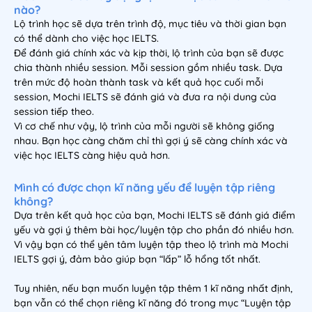
nào?
Lộ trình học sẽ dựa trên trình độ, mục tiêu và thời gian bạn
có thể dành cho việc học IELTS.
Để đánh giá chính xác và kịp thời, lộ trình của bạn sẽ được
chia thành nhiều session. Mỗi session gồm nhiều task. Dựa
trên mức độ hoàn thành task và kết quả học cuối mỗi
session, Mochi IELTS sẽ đánh giá và đưa ra nội dung của
session tiếp theo.
Vì cơ chế như vậy, lộ trình của mỗi người sẽ không giống
nhau. Bạn học càng chăm chỉ thì gợi ý sẽ càng chính xác và
việc học IELTS càng hiệu quả hơn.
Mình có được chọn kĩ năng yếu để luyện tập riêng
không?
Dựa trên kết quả học của bạn, Mochi IELTS sẽ đánh giá điểm
yếu và gợi ý thêm bài học/luyện tập cho phần đó nhiều hơn.
Vì vậy bạn có thể yên tâm luyện tập theo lộ trình mà Mochi
IELTS gợi ý, đảm bảo giúp bạn “lấp” lỗ hổng tốt nhất.
Tuy nhiên, nếu bạn muốn luyện tập thêm 1 kĩ năng nhất định,
bạn vẫn có thể chọn riêng kĩ năng đó trong mục “Luyện tập