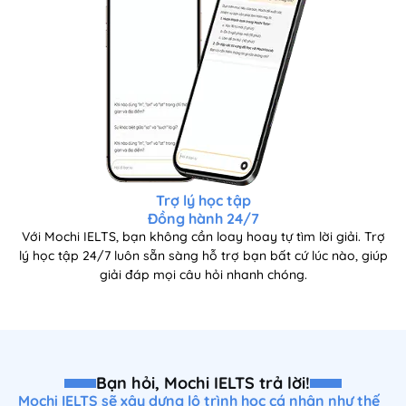
Trợ lý học tập
Đồng hành 24/7
Với Mochi IELTS, bạn không cần loay hoay tự tìm lời giải. Trợ
lý học tập 24/7 luôn sẵn sàng hỗ trợ bạn bất cứ lúc nào, giúp
giải đáp mọi câu hỏi nhanh chóng.
Bạn hỏi, Mochi IELTS trả lời!
Mochi IELTS sẽ xây dựng lộ trình học cá nhân như thế